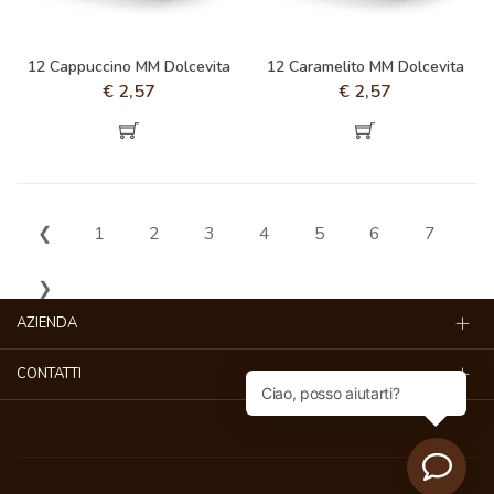
12 Cappuccino MM Dolcevita
12 Caramelito MM Dolcevita
€
2,57
€
2,57
❮
1
2
3
4
5
6
7
❯
AZIENDA
CONTATTI