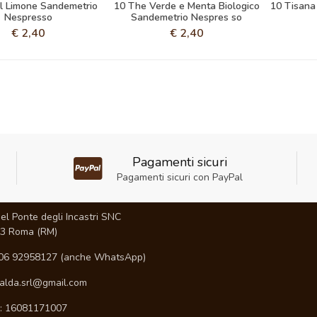
l Limone Sandemetrio
10 The Verde e Menta Biologico
10 Tisana
Nespresso
Sandemetrio Nespres so
€
2,40
€
2,40
Pagamenti sicuri
Pagamenti sicuri con PayPal
I
el Ponte degli Incastri SNC
3 Roma (RM)
06 92958127 (anche WhatsApp)
ialda.srl@gmail.com
A: 16081171007