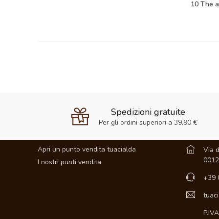
10 The a
Spedizioni gratuite
Per gli ordini superiori a 39,90 €
AZIENDA
CONTATT
Apri un punto vendita tuacialda
Via d
0012
I nostri punti vendita
+39 
tuac
P.IV