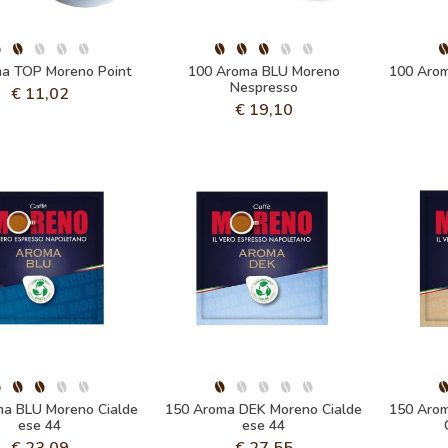
a TOP Moreno Point
100 Aroma BLU Moreno
100 Aro
Nespresso
€
11,02
€
19,10
a BLU Moreno Cialde
150 Aroma DEK Moreno Cialde
150 Aro
ese 44
ese 44
€
23,09
€
27,55