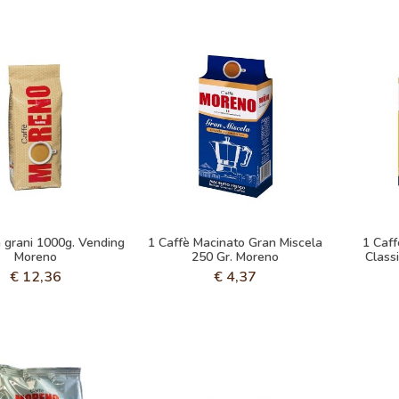
n grani 1000g. Vending
1 Caffè Macinato Gran Miscela
1 Caff
Moreno
250 Gr. Moreno
Class
€
12,36
€
4,37