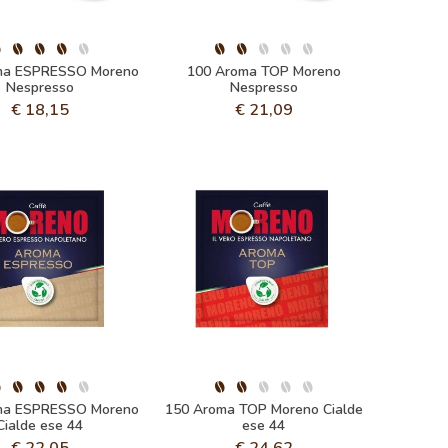
ma ESPRESSO Moreno
100 Aroma TOP Moreno
Nespresso
Nespresso
€
18,15
€
21,09
ma ESPRESSO Moreno
150 Aroma TOP Moreno Cialde
Cialde ese 44
ese 44
€
22,05
€
24,62