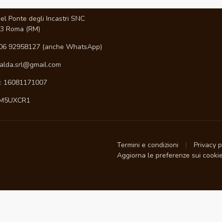
I
el Ponte degli Incastri SNC
3 Roma (RM)
06 92958127 (anche WhatsApp)
ialda.srl@gmail.com
A: 16081171007
 M5UXCR1
Termini e condizioni
Privacy 
Aggiorna le preferenze sui cooki