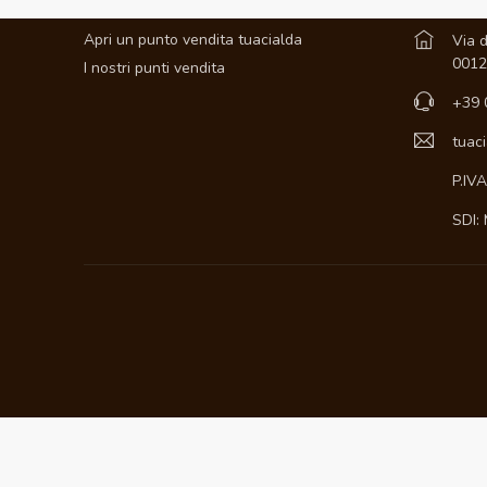
AZIENDA
CONTATT
Apri un punto vendita tuacialda
Via d
0012
I nostri punti vendita
+39 
tuac
P.IV
SDI: