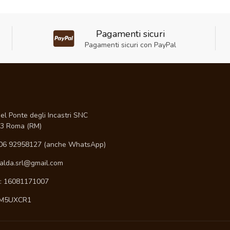
Pagamenti sicuri
Pagamenti sicuri con PayPal
I
el Ponte degli Incastri SNC
3 Roma (RM)
06 92958127 (anche WhatsApp)
ialda.srl@gmail.com
A: 16081171007
 M5UXCR1