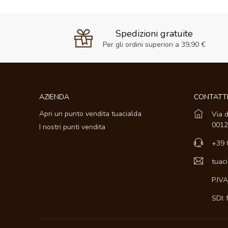
Spedizioni gratuite
Per gli ordini superiori a 39,90 €
AZIENDA
CONTATT
Apri un punto vendita tuacialda
Via d
0012
I nostri punti vendita
+39 
tuac
P.IV
SDI: