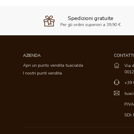
Spedizioni gratuite
Per gli ordini superiori a 39,90 €
AZIENDA
CONTATT
Apri un punto vendita tuacialda
Via d
0012
I nostri punti vendita
+39 
tuac
P.IV
SDI: