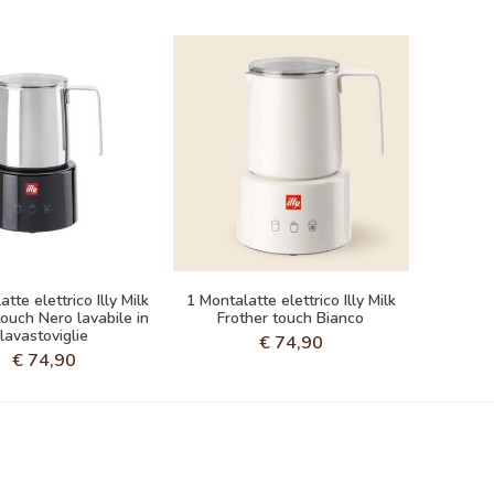
tte elettrico Illy Milk
1 Montalatte elettrico Illy Milk
touch Nero lavabile in
Frother touch Bianco
lavastoviglie
€
74,90
€
74,90