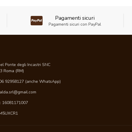
Pagamenti sicuri
Pagamenti sicuri con PayPal
I
el Ponte degli Incastri SNC
3 Roma (RM)
06 92958127 (anche WhatsApp)
ialda.srl@gmail.com
A: 16081171007
 M5UXCR1