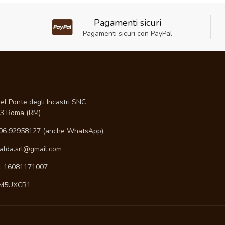
Pagamenti sicuri
Pagamenti sicuri con PayPal
I
el Ponte degli Incastri SNC
3 Roma (RM)
06 92958127 (anche WhatsApp)
ialda.srl@gmail.com
A: 16081171007
 M5UXCR1