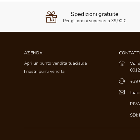
Spedizioni gratuite
Per gli ordini superiori a 39,90 €
AZIENDA
CONTATT
Apri un punto vendita tuacialda
Via d
0012
I nostri punti vendita
+39 
tuac
P.IV
SDI: