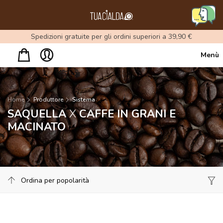
Menu
Spedizioni gratuite per gli ordini superiori a 39,90 €
Menù
Home
Produttore
Sistema
SAQUELLA
X
CAFFE IN GRANI E
MACINATO