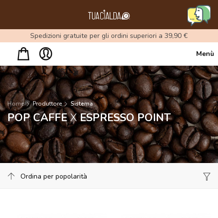
Menu
Spedizioni gratuite per gli ordini superiori a 39,90 €
Menù
Home
Produttore
Sistema
POP CAFFE
X
ESPRESSO POINT