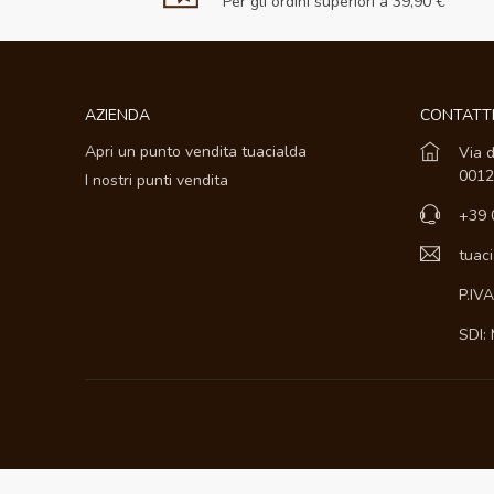
Per gli ordini superiori a 39,90 €
AZIENDA
CONTATT
Apri un punto vendita tuacialda
Via d
0012
I nostri punti vendita
+39 
tuac
P.IV
SDI: