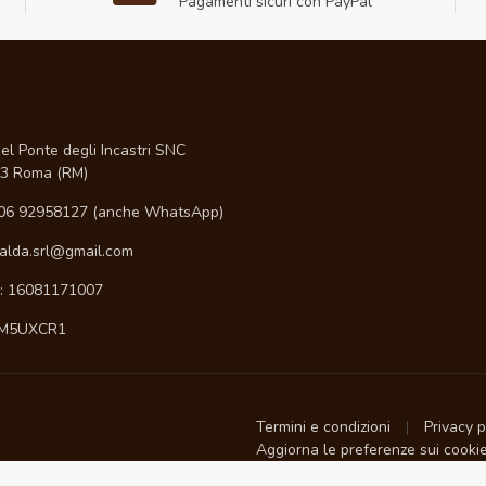
Pagamenti sicuri con PayPal
I
el Ponte degli Incastri SNC
3 Roma (RM)
06 92958127 (anche WhatsApp)
ialda.srl@gmail.com
A: 16081171007
 M5UXCR1
Termini e condizioni
Privacy 
Aggiorna le preferenze sui cooki