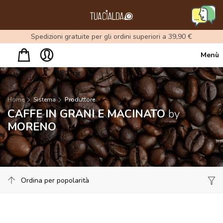
Menu
Spedizioni gratuite per gli ordini superiori a 39,90 €
Menù
Home
Sistema
Produttore
CAFFE IN GRANI E MACINATO
by
MORENO