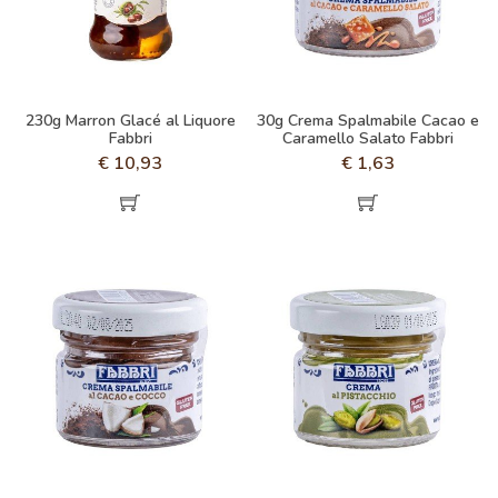
230g Marron Glacé al Liquore
30g Crema Spalmabile Cacao e
Fabbri
Caramello Salato Fabbri
€
10,93
€
1,63