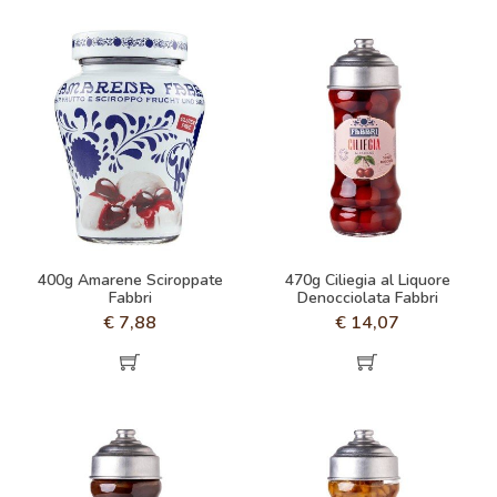
400g Amarene Sciroppate
470g Ciliegia al Liquore
Fabbri
Denocciolata Fabbri
€
7,88
€
14,07