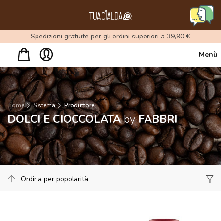
Menu
Spedizioni gratuite per gli ordini superiori a 39,90 €
Menù
Home
Sistema
Produttore
DOLCI E CIOCCOLATA
by
FABBRI