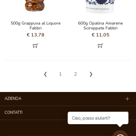
500g Grappuva al Liquore
600g Opalina Amarene
Fabbri
Sciroppate Fabbri
€
13,78
€
11,05
❮
1
2
❯
AZIENDA
CONTATTI