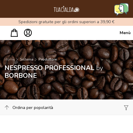
Menu
Spedizioni gratuite per gli ordini superiori a 39,90 €
Menù
Home
Sistema
Produttore
NESPRESSO PROFESSIONAL
by
BORBONE