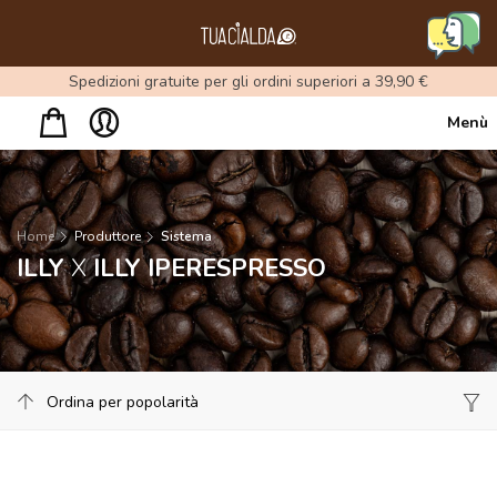
Menu
Spedizioni gratuite per gli ordini superiori a 39,90 €
Menù
Home
Produttore
Sistema
ILLY
X
ILLY IPERESPRESSO