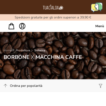
Menu
Spedizioni gratuite per gli ordini superiori a 39,90 €
Menù
Home
Produttore
Sistema
BORBONE
X
MACCHINA CAFFE