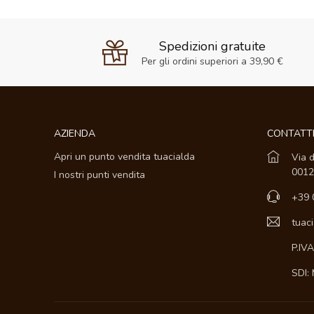
Spedizioni gratuite
Per gli ordini superiori a 39,90 €
AZIENDA
CONTATT
Apri un punto vendita tuacialda
Via d
0012
I nostri punti vendita
+39 
tuac
P.IV
SDI: