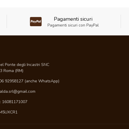
Pagamenti sicuri
Pagamenti sicuri con PayPal
I
el Ponte degli Incastri SNC
3 Roma (RM)
06 92958127 (anche WhatsApp)
ialda.srl@gmail.com
A: 16081171007
 M5UXCR1